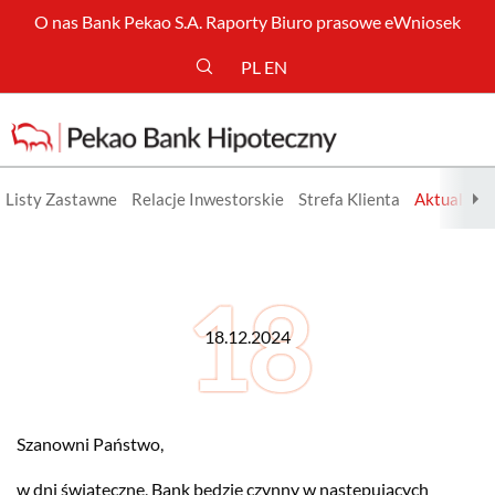
O nas
Bank Pekao S.A.
Raporty
Biuro prasowe
eWniosek
PL
EN
Listy Zastawne
Relacje Inwestorskie
Strefa Klienta
Aktualnośc
Szczegóły aktualności
18.12.2024
Szanowni Państwo,
w dni świąteczne, Bank będzie czynny w następujących