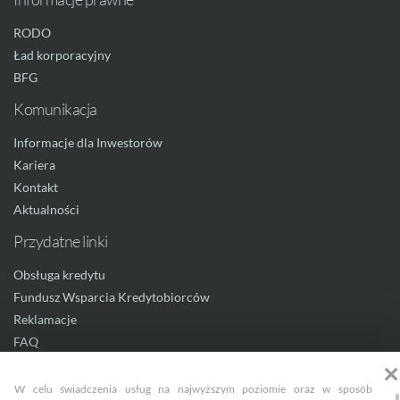
RODO
Ład korporacyjny
BFG
Komunikacja
Informacje dla Inwestorów
Kariera
Kontakt
Aktualności
Przydatne linki
Obsługa kredytu
Fundusz Wsparcia Kredytobiorców
Reklamacje
FAQ
Dokumenty i taryfy
W celu świadczenia usług na najwyższym poziomie oraz w sposób