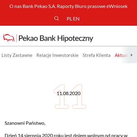
O nas
Bank Pekao S.A.
Raporty
Biuro prasowe
eWniosek
PL
EN
Listy Zastawne
Relacje Inwestorskie
Strefa Klienta
Aktualnośc
Szczegóły aktualności
11.08.2020
Szanowni Państwo,
Dzień 14 sierpnia 2020 roku jest dniem wolnym od pracy w